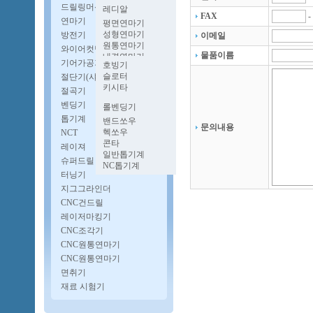
멍텅구리밀링
벤치레스
파워프레스
드릴링머신
레디알
양두밀링
프로콘
FAX
-
유압프레스
업라이트
연마기
호리젠탈밀링
평면연마기
단능반
다이스포팅기
자동탭핑기
성형연마기
방전기
이메일
너클프레스
보루방
원통연마기
와이어컷팅기
펨프레스
CNC다축드릴
물품이름
내경연마기
고속프레스
기어가공기
자동드릴기
호빙기
로타리연마기
슬로터
절단기(샤링기)
공구연마기
키시타
CNC원통연마기
절곡기
CNC내경연마기
벤딩기
롤벤딩기
파이프벤딩기
톱기계
밴드쏘우
문의내용
헥쏘우
NCT
콘타
레이져
일반톱기계
슈퍼드릴
NC톱기계
터닝기
지그그라인더
CNC건드릴
레이저마킹기
CNC조각기
CNC원통연마기
CNC원통연마기
면취기
재료 시험기