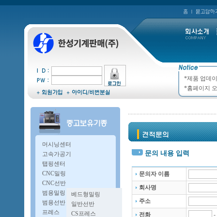
*제품 업데이
*홈페이지 오
머시닝센터
문의 내용 입력
고속가공기
탭핑센터
CNC밀링
문의자 이름
CNC선반
회사명
범용밀링
베드형밀링
주소
복합밀링
범용선반
일반선반
A타입밀링
오방구선반
프레스
CS프레스
전화
-