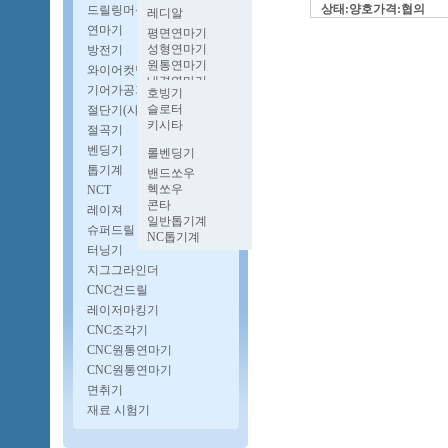
멍텅구리밀링
벤치레스
파워프레스
상태:양호가격:협의
드릴링머신
레디알
양두밀링
프로콘
유압프레스
업라이트
연마기
호리젠탈밀링
평면연마기
단능반
다이스포팅기
자동탭핑기
성형연마기
방전기
너클프레스
보루방
원통연마기
와이어컷팅기
펨프레스
CNC다축드릴
내경연마기
고속프레스
기어가공기
자동드릴기
호빙기
로타리연마기
슬로터
절단기(샤링기)
공구연마기
키시타
CNC원통연마기
절곡기
CNC내경연마기
벤딩기
롤벤딩기
파이프벤딩기
톱기계
밴드쏘우
헥쏘우
NCT
콘타
레이져
일반톱기계
슈퍼드릴
NC톱기계
터닝기
지그그라인더
CNC건드릴
레이저마킹기
CNC조각기
CNC원통연마기
CNC원통연마기
면취기
재료 시험기