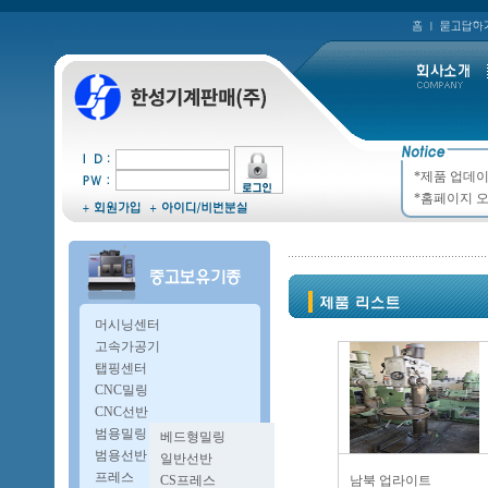
*제품 업데이
*홈페이지 오
머시닝센터
고속가공기
탭핑센터
CNC밀링
CNC선반
범용밀링
베드형밀링
복합밀링
범용선반
일반선반
A타입밀링
오방구선반
프레스
CS프레스
남북 업라이트