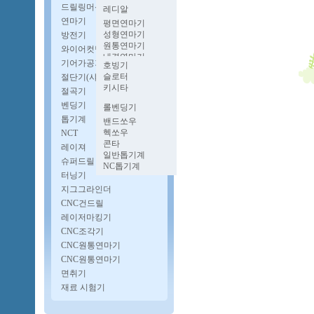
멍텅구리밀링
벤치레스
파워프레스
드릴링머신
레디알
양두밀링
프로콘
유압프레스
업라이트
연마기
호리젠탈밀링
평면연마기
단능반
다이스포팅기
자동탭핑기
성형연마기
방전기
너클프레스
보루방
원통연마기
와이어컷팅기
펨프레스
CNC다축드릴
내경연마기
고속프레스
기어가공기
자동드릴기
호빙기
로타리연마기
슬로터
절단기(샤링기)
공구연마기
키시타
CNC원통연마기
절곡기
CNC내경연마기
벤딩기
롤벤딩기
파이프벤딩기
톱기계
밴드쏘우
헥쏘우
NCT
콘타
레이져
일반톱기계
슈퍼드릴
NC톱기계
터닝기
지그그라인더
CNC건드릴
레이저마킹기
CNC조각기
CNC원통연마기
CNC원통연마기
면취기
재료 시험기