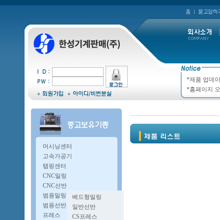
*제품 업데이
*홈페이지 오
머시닝센터
고속가공기
탭핑센터
CNC밀링
CNC선반
범용밀링
베드형밀링
복합밀링
범용선반
일반선반
A타입밀링
오방구선반
프레스
CS프레스