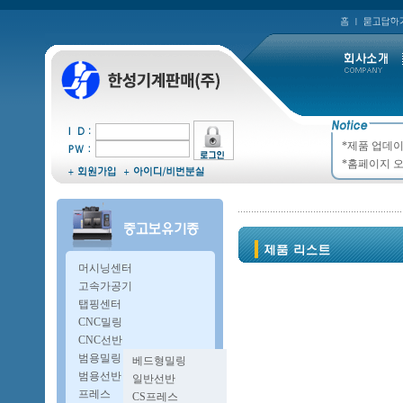
*제품 업데이
*홈페이지 오
머시닝센터
고속가공기
탭핑센터
CNC밀링
CNC선반
범용밀링
베드형밀링
복합밀링
범용선반
일반선반
A타입밀링
오방구선반
프레스
CS프레스