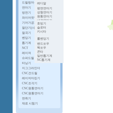
멍텅구리밀링
벤치레스
파워프레스
드릴링머신
레디알
양두밀링
프로콘
유압프레스
업라이트
연마기
호리젠탈밀링
평면연마기
단능반
다이스포팅기
자동탭핑기
성형연마기
방전기
너클프레스
보루방
원통연마기
와이어컷팅기
펨프레스
CNC다축드릴
내경연마기
고속프레스
기어가공기
자동드릴기
호빙기
로타리연마기
슬로터
절단기(샤링기)
공구연마기
키시타
CNC원통연마기
절곡기
CNC내경연마기
벤딩기
롤벤딩기
파이프벤딩기
톱기계
밴드쏘우
헥쏘우
NCT
콘타
레이져
일반톱기계
슈퍼드릴
NC톱기계
터닝기
지그그라인더
CNC건드릴
레이저마킹기
CNC조각기
CNC원통연마기
CNC원통연마기
면취기
재료 시험기