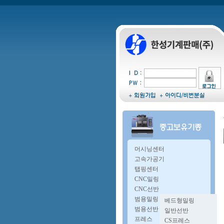
머시닝센터
고속가공기
탭핑센터
CNC밀링
CNC선반
범용밀링
베드형밀링
복합밀링
범용선반
일반선반
A타입밀링
오방구선반
프레스
CS프레스