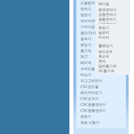
멍텅구리밀링
벤치레스
파워프레스
드릴링머신
레디알
양두밀링
프로콘
유압프레스
업라이트
연마기
호리젠탈밀링
평면연마기
단능반
다이스포팅기
자동탭핑기
성형연마기
방전기
너클프레스
보루방
원통연마기
와이어컷팅기
펨프레스
CNC다축드릴
내경연마기
고속프레스
기어가공기
자동드릴기
호빙기
로타리연마기
슬로터
절단기(샤링기)
공구연마기
키시타
CNC원통연마기
절곡기
CNC내경연마기
벤딩기
롤벤딩기
파이프벤딩기
톱기계
밴드쏘우
헥쏘우
NCT
콘타
레이져
일반톱기계
슈퍼드릴
NC톱기계
터닝기
지그그라인더
CNC건드릴
레이저마킹기
CNC조각기
CNC원통연마기
CNC원통연마기
면취기
재료 시험기