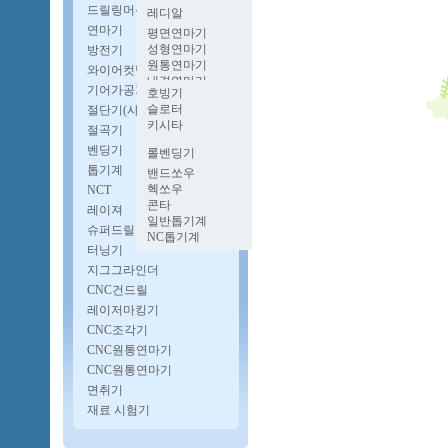
멍텅구리밀링
벤치레스
파워프레스
드릴링머신
레디알
양두밀링
프로콘
유압프레스
업라이트
연마기
호리젠탈밀링
평면연마기
단능반
다이스포팅기
자동탭핑기
성형연마기
방전기
너클프레스
보루방
원통연마기
와이어컷팅기
펨프레스
CNC다축드릴
내경연마기
고속프레스
기어가공기
자동드릴기
호빙기
로타리연마기
슬로터
절단기(샤링기)
공구연마기
키시타
CNC원통연마기
절곡기
CNC내경연마기
벤딩기
롤벤딩기
파이프벤딩기
톱기계
밴드쏘우
헥쏘우
NCT
콘타
레이져
일반톱기계
슈퍼드릴
NC톱기계
터닝기
지그그라인더
CNC건드릴
레이저마킹기
CNC조각기
CNC원통연마기
CNC원통연마기
면취기
재료 시험기