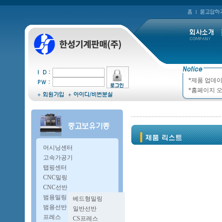
*제품 업데이
*홈페이지 오
머시닝센터
고속가공기
탭핑센터
CNC밀링
CNC선반
범용밀링
베드형밀링
복합밀링
범용선반
일반선반
A타입밀링
오방구선반
프레스
CS프레스