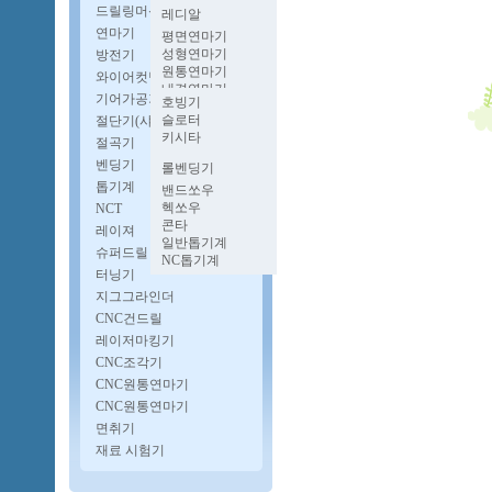
멍텅구리밀링
벤치레스
파워프레스
드릴링머신
레디알
양두밀링
프로콘
유압프레스
업라이트
연마기
호리젠탈밀링
평면연마기
단능반
다이스포팅기
자동탭핑기
성형연마기
방전기
너클프레스
보루방
원통연마기
와이어컷팅기
펨프레스
CNC다축드릴
내경연마기
고속프레스
기어가공기
자동드릴기
호빙기
로타리연마기
슬로터
절단기(샤링기)
공구연마기
키시타
CNC원통연마기
절곡기
CNC내경연마기
벤딩기
롤벤딩기
파이프벤딩기
톱기계
밴드쏘우
헥쏘우
NCT
콘타
레이져
일반톱기계
슈퍼드릴
NC톱기계
터닝기
지그그라인더
CNC건드릴
레이저마킹기
CNC조각기
CNC원통연마기
CNC원통연마기
면취기
재료 시험기