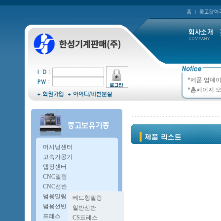
*제품 업데이
*홈페이지 오
머시닝센터
고속가공기
탭핑센터
CNC밀링
CNC선반
범용밀링
베드형밀링
복합밀링
범용선반
일반선반
A타입밀링
오방구선반
프레스
CS프레스